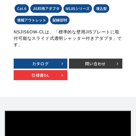
Cat.6
JIS枠用アダプタ
NSJISシリーズ
埋込型
情報アウトレット
配線部材
NSJIS6OW-CLは、「標準的な壁用JISプレートに取
付可能なスライド式透明シャッター付きアダプタ」で
す。
カタログ
問い合わせ
仕様書DL