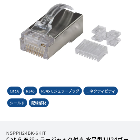
Cat.6
RJ45
RJ45モジュラープラグ
コネクティビティ
シールド
配線部材
NSPPH24BK-6KIT
Cat.6 モジュラージャック付き 水平型1U24ポー