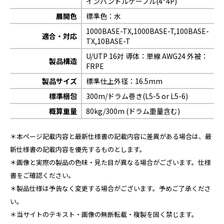
インバンドルケーブル(4*4P)
展開色
標準色：水
1000BASE-TX,1000BASE-T,100BASE-
適合・対応
TX,10BASE-T
U/UTP 16対 導体：単線 AWG24 外被：
製品構造
FRPE
製品サイズ
標準仕上外径：16.5mm
標準梱包
300m/ドラム巻き(L5-5 or L5-6)
概算重量
80kg/300m (ドラム重量含む)
＊本ページ記載内容と最新仕様書の記載内容に差異がある場合は、最
新仕様書の記載内容を優先するものとします。
＊画像と実際の製品の色味・見た目が異なる場合がございます。仕様
書をご確認ください。
＊製品仕様は予告なく変更する場合がございます。予めご了承くださ
い。
＊当サイトのテキスト・画像の無断転載・複製を固く禁じます。