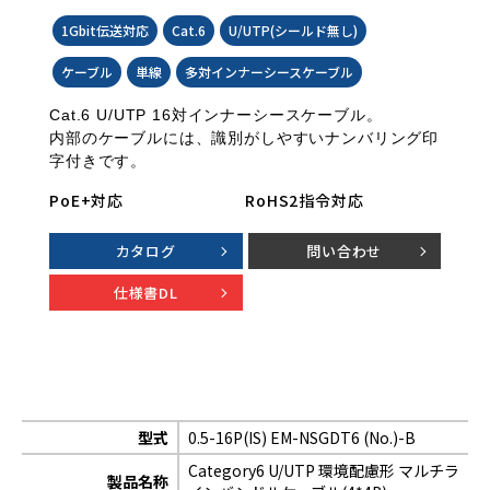
1Gbit伝送対応
Cat.6
U/UTP(シールド無し)
ケーブル
単線
多対インナーシースケーブル
Cat.6 U/UTP 16対インナーシースケーブル。
内部のケーブルには、識別がしやすいナンバリング印
字付きです。
PoE+対応
RoHS2指令対応
カタログ
問い合わせ
仕様書DL
型式
0.5-16P(IS) EM-NSGDT6 (No.)-B
Category6 U/UTP 環境配慮形 マルチラ
製品名称