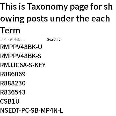
This is Taxonomy page for sh
owing posts under the each
Term
RMPPV48BK-U
RMPPV48BK-S
RMJJC6A-S-KEY
R886069
R888230
R836543
CSB1U
NSEDT-PC-SB-MP4N-L