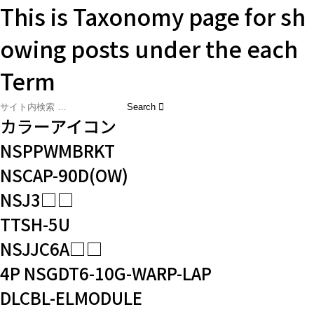
This is Taxonomy page for sh
owing posts under the each
Term
カラーアイコン
NSPPWMBRKT
NSCAP-90D(OW)
NSJ3□□
TTSH-5U
NSJJC6A□□
4P NSGDT6-10G-WARP-LAP
DLCBL-ELMODULE