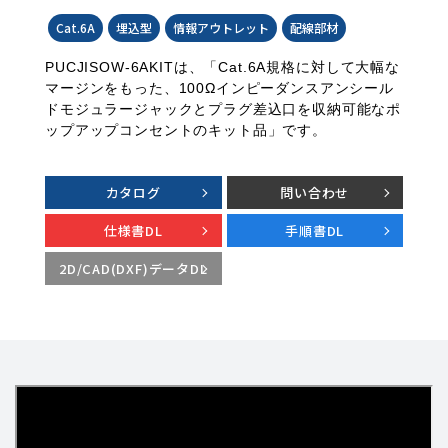
Cat.6A
埋込型
情報アウトレット
配線部材
PUCJISOW-6AKITは、「Cat.6A規格に対して大幅な
マージンをもった、100Ωインピーダンスアンシール
ドモジュラージャックとプラグ差込口を収納可能なポ
ップアップコンセントのキット品」です。
カタログ
問い合わせ
仕様書DL
手順書DL
2D/CAD(DXF)データDL