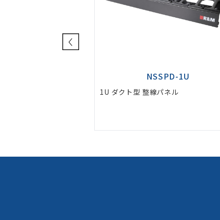
SSPD-1U
NSSPD-2U
線パネル
2U ダクト型 整線パネル