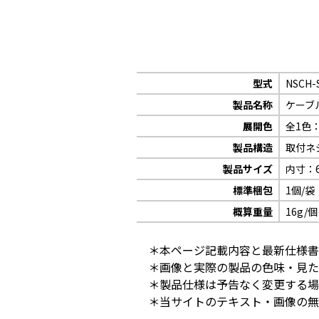
型式
NSCH-
製品名称
ケーブ
展開色
全1色
製品構造
取付ネジ
製品サイズ
内寸：62
標準梱包
1個/袋
概算重量
16g/個
＊本ページ記載内容と最新仕様書
＊画像と実際の製品の色味・見た
＊製品仕様は予告なく変更する場
＊当サイトのテキスト・画像の無