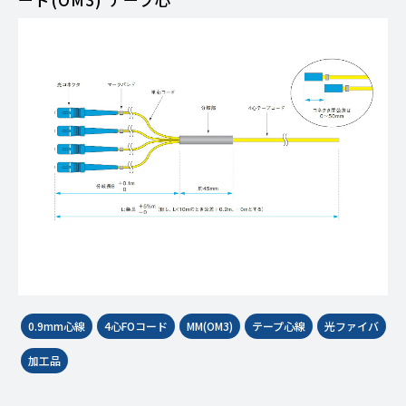
0.9mm心線
4心FOコード
MM(OM3)
テープ心線
光ファイバ
加工品