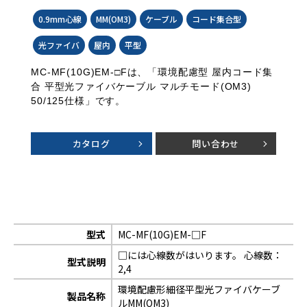
0.9mm心線
MM(OM3)
ケーブル
コード集合型
光ファイバ
屋内
平型
MC-MF(10G)EM-□Fは、「環境配慮型 屋内コード集
合 平型光ファイバケーブル マルチモード(OM3)
50/125仕様」です。
カタログ
問い合わせ
型式
MC-MF(10G)EM-□F
□には心線数がはいります。 心線数：
型式説明
2,4
環境配慮形細径平型光ファイバケーブ
製品名称
ルMM(OM3)