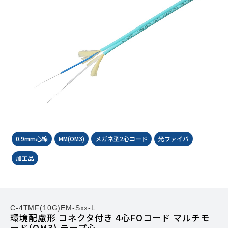
0.9mm心線
MM(OM3)
メガネ型2心コード
光ファイバ
加工品
C-4TMF(10G)EM-Sxx-L
環境配慮形 コネクタ付き 4心FOコード マルチモ
ード(OM3) テープ心