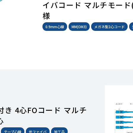
イバコード マルチモード(OM
様
0.9mm心線
MM(OM3)
メガネ型2心コード
き 4心FOコード マルチ
心
テープ心線
光ファイバ
加工品