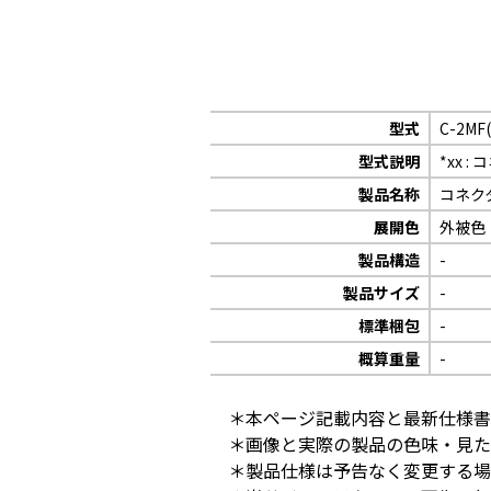
型式
C-2MF
型式説明
*xx 
製品名称
コネク
展開色
外被色
製品構造
-
製品サイズ
-
標準梱包
-
概算重量
-
＊本ページ記載内容と最新仕様書
＊画像と実際の製品の色味・見た
＊製品仕様は予告なく変更する場