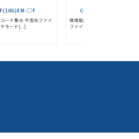
C-2MF(10G)EM-○xx/xx-L
C-4TMF(10G
配慮形 コネクタ付き 2心メガネ型 光
環境配慮形 コネクタ付き
イバコード マルチモ[...]
ルチモード(OM3) テ