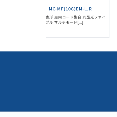
10G)EM-□R
MC-MF(10G)EMLAP-FR-□
ード集合 丸型光ファイ
環境配慮形 屋内外兼用コード集合 
ド[...]
ファイバケーブル マルチ[...]