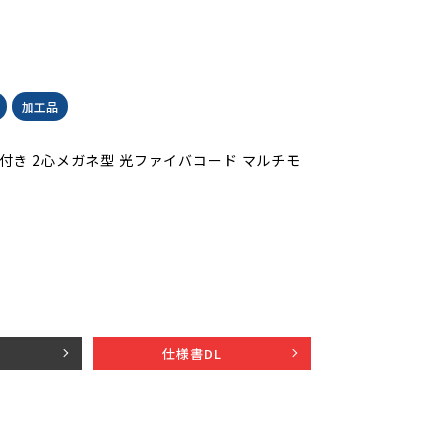
加工品
ネクタ付き 2心メガネ型 光ファイバコード マルチモ
仕様書DL