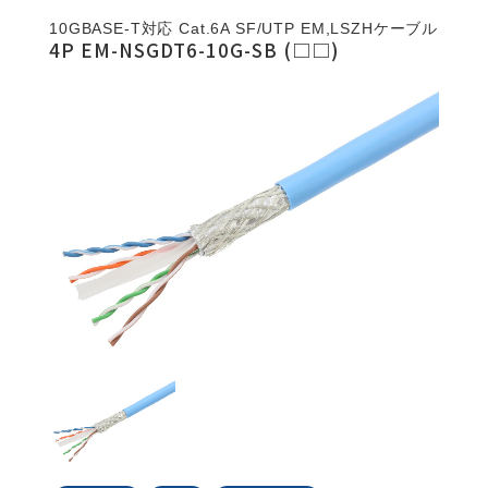
10GBASE-T対応 Cat.6A SF/UTP EM,LSZHケーブル
4P EM-NSGDT6-10G-SB (□□)