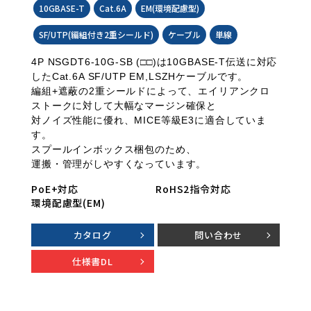
10GBASE-T
Cat.6A
EM(環境配慮型)
SF/UTP(編組付き2重シールド)
ケーブル
単線
4P NSGDT6-10G-SB (□□)は10GBASE-T伝送に対応
したCat.6A SF/UTP EM,LSZHケーブルです。
編組+遮蔽の2重シールドによって、エイリアンクロ
ストークに対して大幅なマージン確保と
対ノイズ性能に優れ、MICE等級E3に適合していま
す。
スプールインボックス梱包のため、
運搬・管理がしやすくなっています。
PoE+対応
RoHS2指令対応
環境配慮型(EM)
カタログ
問い合わせ
仕様書DL