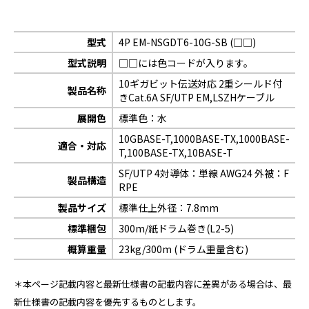
型式
4P EM-NSGDT6-10G-SB (□□)
型式説明
□□には色コードが入ります。
10ギガビット伝送対応 2重シールド付
製品名称
きCat.6A SF/UTP EM,LSZHケーブル
展開色
標準色：水
10GBASE-T,1000BASE-TX,1000BASE-
適合・対応
T,100BASE-TX,10BASE-T
SF/UTP 4対導体：単線 AWG24 外被：F
製品構造
RPE
製品サイズ
標準仕上外径：7.8mm
標準梱包
300m/紙ドラム巻き(L2-5)
概算重量
23kg/300m (ドラム重量含む)
＊本ページ記載内容と最新仕様書の記載内容に差異がある場合は、最
新仕様書の記載内容を優先するものとします。