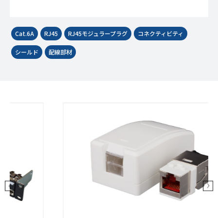
Cat.6A
RJ45
RJ45モジュラープラグ
コネクティビティ
シールド
配線部材