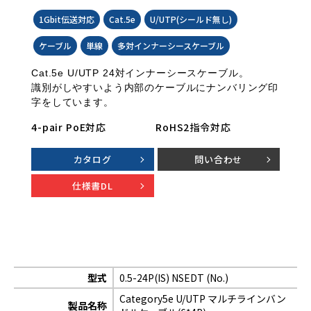
1Gbit伝送対応
Cat.5e
U/UTP(シールド無し)
ケーブル
単線
多対インナーシースケーブル
Cat.5e U/UTP 24対インナーシースケーブル。
識別がしやすいよう内部のケーブルにナンバリング印
字をしています。
4-pair PoE対応
RoHS2指令対応
カタログ
問い合わせ
仕様書DL
型式
0.5-24P(IS) NSEDT (No.)
Category5e U/UTP マルチラインバン
製品名称