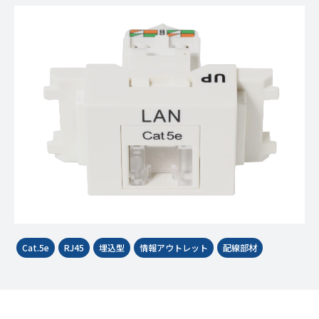
Cat.5e
RJ45
埋込型
情報アウトレット
配線部材