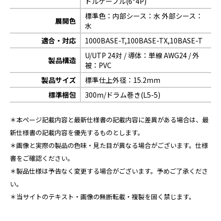
ドルケーブル(6*4P)
標準色：内部シース：水 外部シース：
展開色
水
適合・対応
1000BASE-T,100BASE-TX,10BASE-T
U/UTP 24対 / 導体：単線 AWG24 / 外
製品構造
被：PVC
製品サイズ
標準仕上外径：15.2mm
標準梱包
300m/ドラム巻き(L5-5)
＊本ページ記載内容と最新仕様書の記載内容に差異がある場合は、最
新仕様書の記載内容を優先するものとします。
＊画像と実際の製品の色味・見た目が異なる場合がございます。仕様
書をご確認ください。
＊製品仕様は予告なく変更する場合がございます。予めご了承くださ
い。
＊当サイトのテキスト・画像の無断転載・複製を固く禁じます。