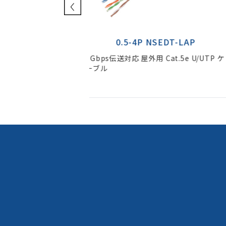
 NSEDT-LAP
0.5-4P NSEDT-LAP-SS
用 Cat.5e U/UTP ケ
1Gbps伝送対応 自己支持線付き 屋外
at.5e U/UTP ケーブル