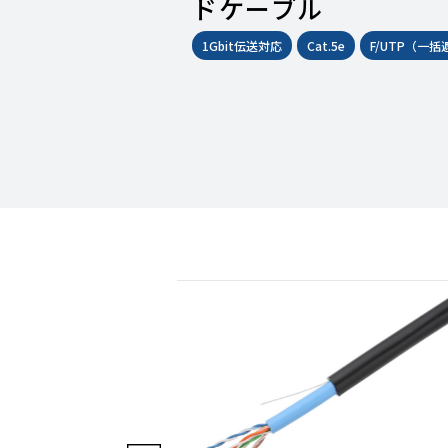
ドケーブル
1Gbit伝送対応
Cat.5e
F/UTP（一