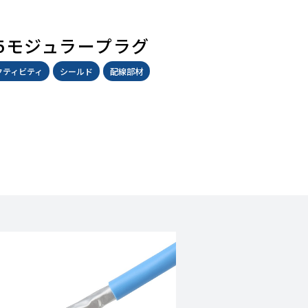
J45モジュラープラグ
クティビティ
シールド
配線部材