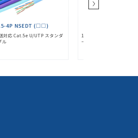
4P NSEDT-PC (□□)
NSEDT-PC-M
ps伝送対応 Cat.5e U/UTP スタンダ
1Gbps伝送対応 Cat.5
ケーブル
様 パッチコード