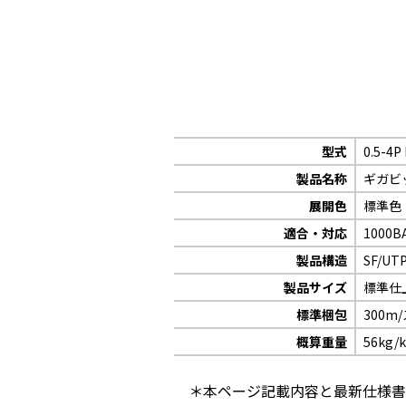
型式
0.5-4P
製品名称
ギガビッ
展開色
標準色
適合・対応
1000B
製品構造
SF/UT
製品サイズ
標準仕
標準梱包
300
概算重量
56kg/
＊本ページ記載内容と最新仕様書