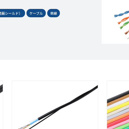
括遮蔽シールド）
ケーブル
単線