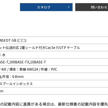
カタログ
問い合わせ
 NSEDT-SB (□□)
ト伝送対応 2重シールド付きCat.5e F/UTP ケーブル
：水
ASE-T,100BASE-TX,10BASE-T
P 4対 / 導体：単線 AWG24 / 外被：PVC
上外径：6.8mm
m/スプールインボックス
km
の記載内容に差異がある場合は、最新仕様書の記載内容を優先