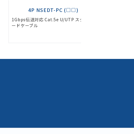
4P NSEDT-PC (□□)
NSEDT-PC-M
ps伝送対応 Cat.5e U/UTP スタンダ
1Gbps伝送対応 Cat.5
ケーブル
様 パッチコード