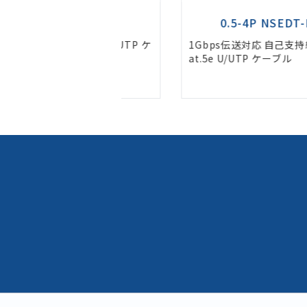
 NSEDT-LAP
0.5-4P NSEDT-LAP-SS
用 Cat.5e U/UTP ケ
1Gbps伝送対応 自己支持線付き 屋外
at.5e U/UTP ケーブル