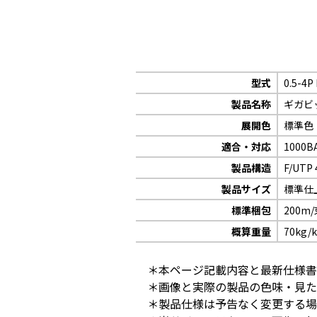
型式
0.5-4P
製品名称
ギガビッ
展開色
標準色
適合・対応
1000B
製品構造
F/UT
製品サイズ
標準仕
標準梱包
200m
概算重量
70kg/
＊本ページ記載内容と最新仕様書
＊画像と実際の製品の色味・見た
＊製品仕様は予告なく変更する場