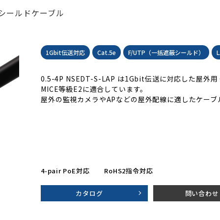
括遮蔽シールドケーブル
1Gbit伝送対応
Cat.5e
F/UTP（一括遮蔽シールド）
0.5-4P NSEDT-S-LAP は1Gbit伝送に対応した屋外用
MICE等級E2に適合しています。
屋外の監視カメラやAPなどの屋外配線に適したケーブ
4-pair PoE対応
RoHS2指令対応
カタログ
問い合わせ