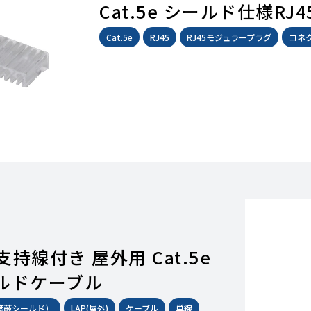
Cat.5e シールド仕様R
Cat.5e
RJ45
RJ45モジュラープラグ
コネ
支持線付き 屋外用 Cat.5e
ールドケーブル
括遮蔽シールド）
LAP(屋外)
ケーブル
単線