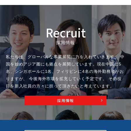
Recruit
採用情報
私たちは、グローバルな事業展開に力を入れていきます。
中
国を始めアジア圏にも拠点を展開しています。
現在中国に5
名、シンガポールに1名、フィリピンに4名の海外勤務者がお
りますが、
今後海外市場を拡充していく予定です。
その役
目を新入社員の方々に担って頂きたいと考えています。
採用情報