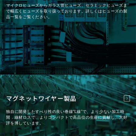
マイクロヒューズからガラス管ヒューズ、セラミックヒューズま
で幅広くヒューズを取り扱っております。詳しくはヒューズの製
品一覧をご覧ください。
マグネットワイヤー製品
独自に開発したすべり性の良い巻線“L線”で、より少ない加工時
間．線材ロスで、よりコンパクトで高品位の生産に貢献し、大好
評を博しています。