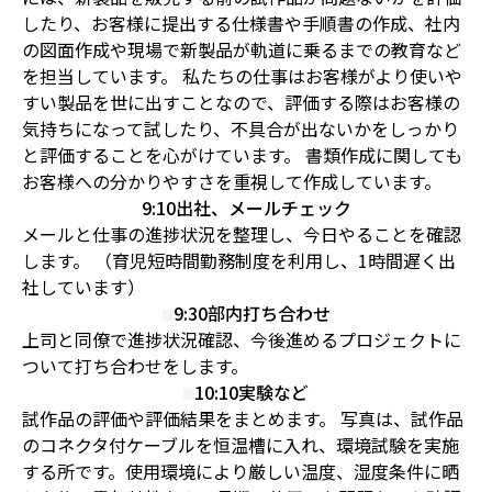
したり、お客様に提出する仕様書や手順書の作成、社内
の図面作成や現場で新製品が軌道に乗るまでの教育など
を担当しています。 私たちの仕事はお客様がより使いや
すい製品を世に出すことなので、評価する際はお客様の
気持ちになって試したり、不具合が出ないかをしっかり
と評価することを心がけています。 書類作成に関しても
お客様への分かりやすさを重視して作成しています。
9:10
出社、メールチェック
メールと仕事の進捗状況を整理し、今日やることを確認
します。 （育児短時間勤務制度を利用し、1時間遅く出
社しています）
9:30
部内打ち合わせ
上司と同僚で進捗状況確認、今後進めるプロジェクトに
ついて打ち合わせをします。
10:10
実験など
試作品の評価や評価結果をまとめます。 写真は、試作品
のコネクタ付ケーブルを恒温槽に入れ、環境試験を実施
する所です。使用環境により厳しい温度、湿度条件に晒