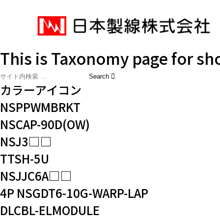
This is Taxonomy page for s
カラーアイコン
NSPPWMBRKT
NSCAP-90D(OW)
NSJ3□□
TTSH-5U
NSJJC6A□□
4P NSGDT6-10G-WARP-LAP
DLCBL-ELMODULE