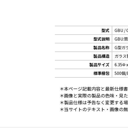
型式
GBU / 
型式説明
GBU:
製品名称
G型ガ
製品構造
ガラス
製品サイズ
6.35Φ 
標準梱包
500個
＊本ページ記載内容と最新仕様書
＊画像と実際の製品の色味・見た
＊製品仕様は予告なく変更する場
＊当サイトのテキスト・画像の無