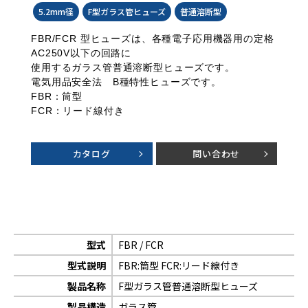
5.2mm径
F型ガラス管ヒューズ
普通溶断型
FBR/FCR 型ヒューズは、各種電子応用機器用の定格
AC250V以下の回路に
使用するガラス管普通溶断型ヒューズです。
電気用品安全法 B種特性ヒューズです。
FBR：筒型
FCR：リード線付き
カタログ
問い合わせ
型式
FBR / FCR
型式説明
FBR:筒型 FCR:リード線付き
製品名称
F型ガラス管普通溶断型ヒューズ
製品構造
ガラス管