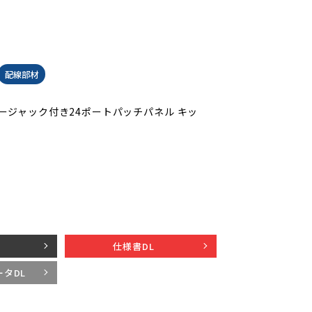
配線部材
モジュラージャック付き24ポートパッチパネル キッ
仕様書DL
データDL