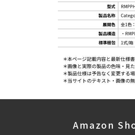
型式
RMPPH
製品名称
Cate
展開色
全1色
製品構造
・RMP
標準梱包
1式/箱
＊本ページ記載内容と最新仕様書
＊画像と実際の製品の色味・見た
＊製品仕様は予告なく変更する場
＊当サイトのテキスト・画像の無
Amazon Sh