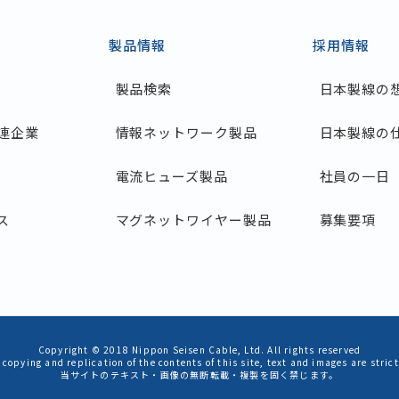
製品情報
採用情報
製品検索
日本製線の
連企業
情報ネットワーク製品
日本製線の
電流ヒューズ製品
社員の一日
ス
マグネットワイヤー製品
募集要項
Copyright © 2018
Nippon Seisen Cable, Ltd.
All rights reserved
copying and replication of the contents of this site, text and images are strict
当サイトのテキスト・画像の無断転載・複製を固く禁じます。