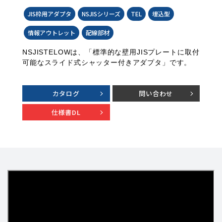
JIS枠用アダプタ
NSJISシリーズ
TEL
埋込型
情報アウトレット
配線部材
NSJISTELOWは、「標準的な壁用JISプレートに取付
可能なスライド式シャッター付きアダプタ」です。
カタログ
問い合わせ
仕様書DL