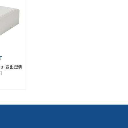
T
付き 露出型情
]