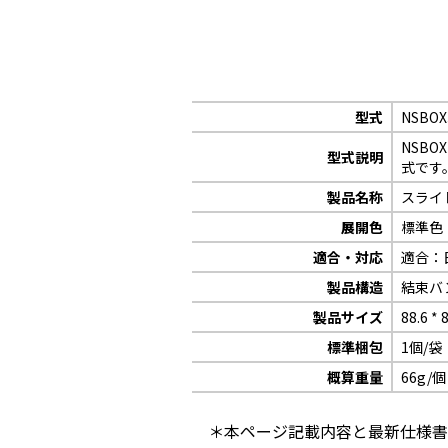
型式
NSBOX
NSB
型式説明
式です
製品名称
スライ
展開色
標準色：
適合・対応
適合：
製品構造
結束バ
製品サイズ
88.6 * 
標準梱包
1個/袋
概算重量
66g/個
＊本ページ記載内容と最新仕様書