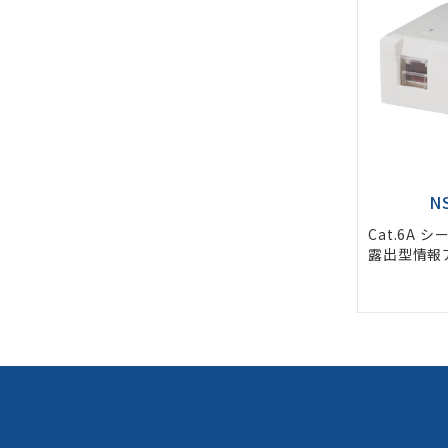
N
Cat.6A
露出型情報ア