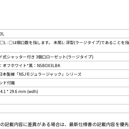
3L
OX□L : □は個口数を指します。 末尾L: 深型(ラージタイプ)であること
。
ド式シャッター付き 3個口ローゼット(ラージタイプ)
オフホワイト*黒：NSBOX3LBK
日本製線「NSJモジュラージャック」シリーズ
ンド付属
84.1 * 29.6 mm (wdh)
の記載内容に差異がある場合は、最新仕様書の記載内容を優先