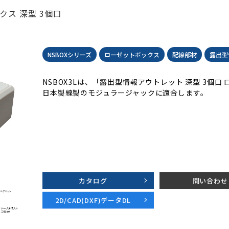
ス 深型 3個口
NSBOXシリーズ
ローゼットボックス
配線部材
露出型
NSBOX3Lは、「露出型情報アウトレット 深型 3個口
日本製線製のモジュラージャックに適合します。
カタログ
問い合わせ
2D/CAD(DXF)データDL