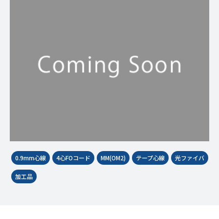
0.9mm心線
4心FOコード
MM(OM2)
テープ心線
光ファイバ
加工品