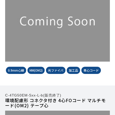
0.9mm心線
MM(OM2)
光ファイバ
加工品
単心コード
C-4TG50EM-Sxx-L-b(販売終了)
環境配慮形 コネクタ付き 4心FOコード マルチモ
ード(OM2) テープ心