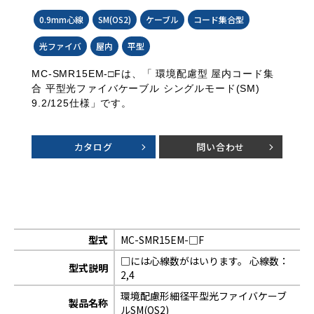
0.9mm心線
SM(OS2)
ケーブル
コード集合型
光ファイバ
屋内
平型
MC-SMR15EM-□Fは、「 環境配慮型 屋内コード集
合 平型光ファイバケーブル シングルモード(SM)
9.2/125仕様」です。
カタログ
問い合わせ
型式
MC-SMR15EM-□F
□には心線数がはいります。 心線数：
型式説明
2,4
環境配慮形細径平型光ファイバケーブ
製品名称
ルSM(OS2)