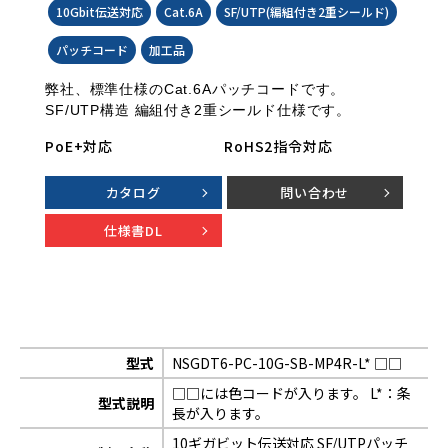
10Gbit伝送対応
Cat.6A
SF/UTP(編組付き2重シールド)
パッチコード
加工品
弊社、標準仕様のCat.6Aパッチコードです。
SF/UTP構造 編組付き2重シールド仕様です。
PoE+対応
RoHS2指令対応
カタログ
問い合わせ
仕様書DL
型式
NSGDT6-PC-10G-SB-MP4R-L* □□
□□には色コードが入ります。 L*：条
型式説明
長が入ります。
10ギガビット伝送対応 SF/UTPパッチ