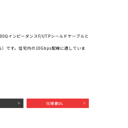
100ΩインピーダンスF/UTPシールドケーブルと
）です。住宅内の10Gbps配線に適していま
仕様書DL