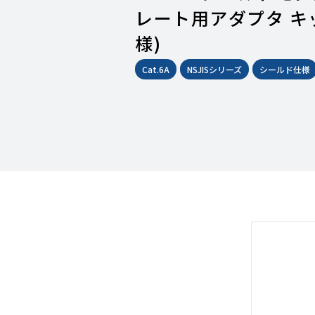
レート用アダプタ キット
様)
Cat.6A
NSJISシリーズ
シールド仕様