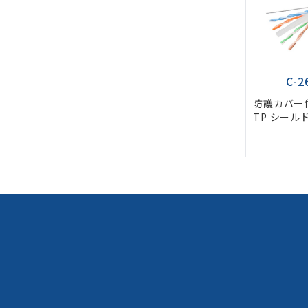
C-2
防護カバー付
TP シール