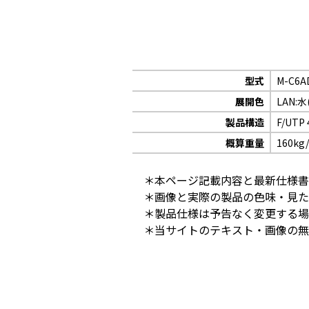
型式
M-C6A
展開色
LAN:水(
製品構造
F/UTP
概算重量
160kg
＊本ページ記載内容と最新仕様書
＊画像と実際の製品の色味・見た
＊製品仕様は予告なく変更する場
＊当サイトのテキスト・画像の無