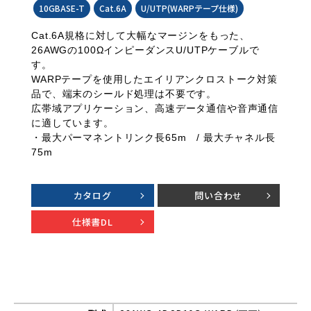
10GBASE-T
Cat.6A
U/UTP(WARPテープ仕様)
Cat.6A規格に対して大幅なマージンをもった、
26AWGの100ΩインピーダンスU/UTPケーブルで
す。
WARPテープを使用したエイリアンクロストーク対策
品で、端末のシールド処理は不要です。
広帯域アプリケーション、高速データ通信や音声通信
に適しています。
・最大パーマネントリンク長65m / 最大チャネル長
75m
カタログ
問い合わせ
仕様書DL