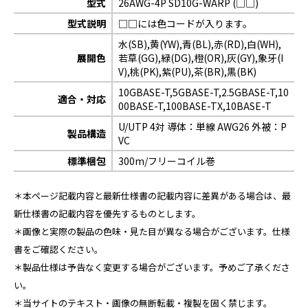
型式
26AWG-4P SD10G-WARP (□□)
型式説明
□□には色コードが入ります。
水(SB),黄(YW),青(BL),赤(RD),白(WH),
展開色
若草(GG),緑(DG),橙(OR),灰(GY),象牙(I
V),桃(PK),紫(PU),茶(BR),黒(BK)
10GBASE-T,5GBASE-T,2.5GBASE-T,10
適合・対応
00BASE-T,100BASE-TX,10BASE-T
U/UTP 4対 導体：単線 AWG26 外被：P
製品構造
VC
標準梱包
300m/フリーコイル巻
＊本ページ記載内容と最新仕様書の記載内容に差異がある場合は、最
新仕様書の記載内容を優先するものとします。
＊画像と実際の製品の色味・見た目が異なる場合がございます。仕様
書をご確認ください。
＊製品仕様は予告なく変更する場合がございます。予めご了承くださ
い。
＊当サイトのテキスト・画像の無断転載・複製を固く禁じます。