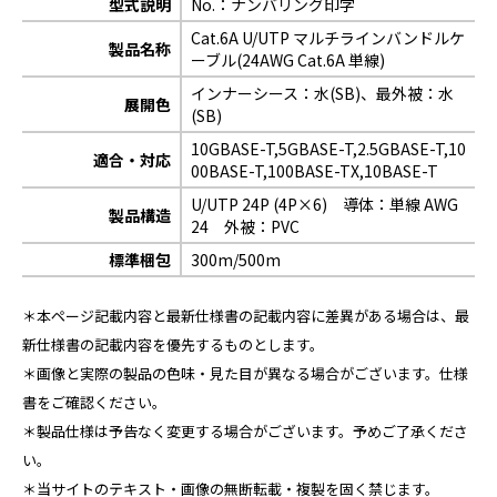
型式説明
No.：ナンバリング印字
Cat.6A U/UTP マルチラインバンドルケ
製品名称
ーブル(24AWG Cat.6A 単線)
インナーシース：水(SB)、最外被：水
展開色
(SB)
10GBASE-T,5GBASE-T,2.5GBASE-T,10
適合・対応
00BASE-T,100BASE-TX,10BASE-T
U/UTP 24P (4P×6) 導体：単線 AWG
製品構造
24 外被：PVC
標準梱包
300m/500m
＊本ページ記載内容と最新仕様書の記載内容に差異がある場合は、最
新仕様書の記載内容を優先するものとします。
＊画像と実際の製品の色味・見た目が異なる場合がございます。仕様
書をご確認ください。
＊製品仕様は予告なく変更する場合がございます。予めご了承くださ
い。
＊当サイトのテキスト・画像の無断転載・複製を固く禁じます。