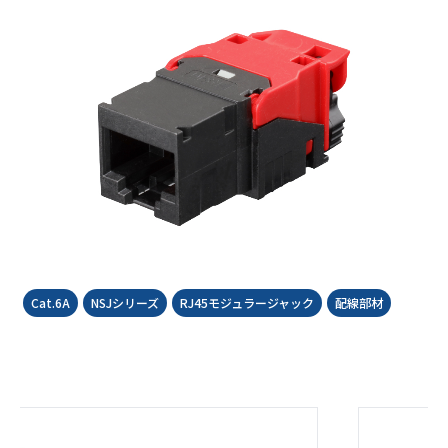
Cat.6A
NSJシリーズ
RJ45モジュラージャック
配線部材