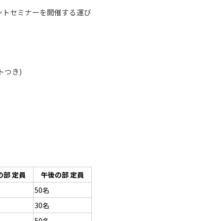
ョイントセミナーを開催する運び
トつき)
の部 定員
午後の部 定員
50名
30名
50名