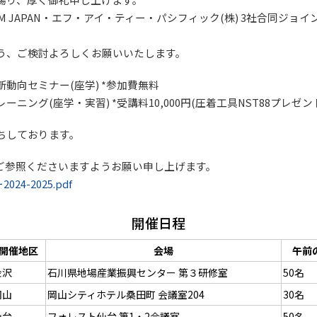
M JAPAN・エフ・アイ・ティー・パシフィック(株) 3社合同ジ
う、ご検討よろしくお願いいたします。
動向セミナー(座学) *参加費無料
ニング(座学・実習) *受講料10,000円(圧着工具NST88プレゼン
ちしております。
をご参照くださいますようお願い申し上げます。
4-2025.pdf
開催日程
開催地区
会場
午前
金沢
石川県地場産業振興センター 第３研修室
50名
岡山
岡山シティホテル桑田町 会議室204
30名
仙台
フォレスト仙台 第1・2会議室
50名