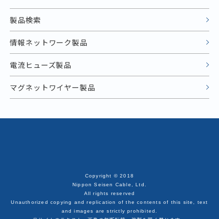
製品検索
情報ネットワーク製品
電流ヒューズ製品
マグネットワイヤー製品
Copyright © 2018
Nippon Seisen Cable, Ltd.
All rights reserved
Unauthorized copying and replication of the contents of this site, text
and images are strictly prohibited.