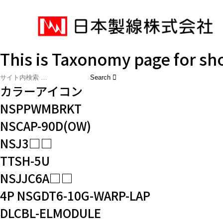
This is Taxonomy page for s
カラーアイコン
NSPPWMBRKT
NSCAP-90D(OW)
NSJ3□□
TTSH-5U
NSJJC6A□□
4P NSGDT6-10G-WARP-LAP
DLCBL-ELMODULE