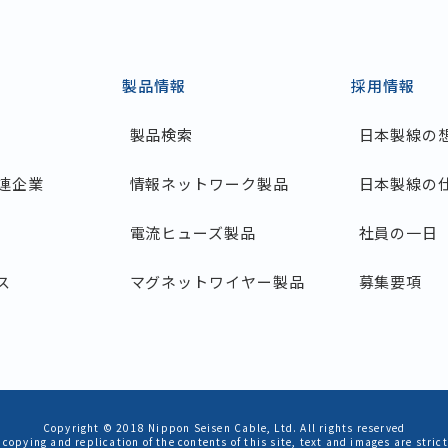
製品情報
採用情報
製品検索
日本製線の
連企業
情報ネットワーク製品
日本製線の
電流ヒューズ製品
社員の一日
ス
マグネットワイヤー製品
募集要項
Copyright © 2018
Nippon Seisen Cable, Ltd.
All rights reserved
copying and replication of the contents of this site, text and images are strict