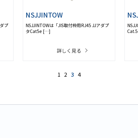
NSJJINTOW
NS
アダプ
NSJJINTOWは「JIS取付枠用RJ45 JJアダプ
NSJ
タCat5e […]
Cat.5
詳しく見る
1
2
3
4