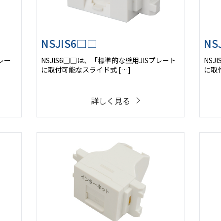
NSJIS6□□
NS
レー
NSJIS6□□は、「標準的な壁用JISプレート
NSJ
に取付可能なスライド式 […]
に取
詳しく見る