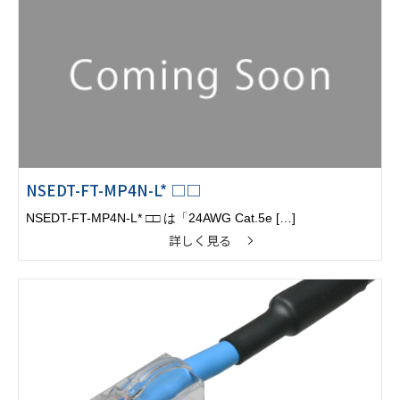
NSEDT-FT-MP4N-L* □□
NSEDT-FT-MP4N-L* □□ は「24AWG Cat.5e […]
詳しく見る